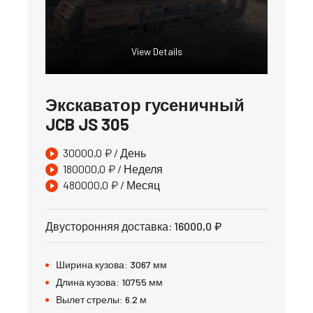
View Details
Экскаватор гусеничный
JCB JS 305
30000,0
₽
/ День
180000,0
₽
/ Неделя
480000,0
₽
/ Месяц
Двусторонняя доставка
:
16000,0
₽
Ширина кузова:
3067
мм
Длина кузова:
10755
мм
Вылет стрелы:
6.2
м