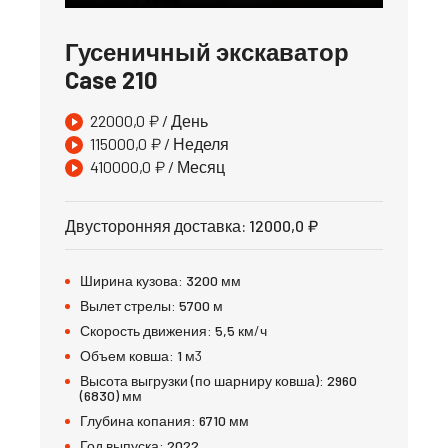
Гусеничный экскаватор
Case 210
22000,0
₽
/ День
115000,0
₽
/ Неделя
410000,0
₽
/ Месяц
Двусторонняя доставка
:
12000,0
₽
Ширина кузова:
3200
мм
Вылет стрелы:
5700
м
Скорость движения:
5,5
км/ч
Объем ковша:
1
м3
Высота выгрузки (по шарниру ковша):
2960
(6830)
мм
Глубина копания:
6710
мм
Год выпуска:
2022