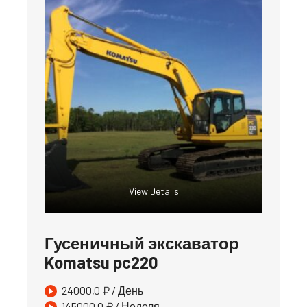
View Details
Гусеничный экскаватор
Komatsu pc220
24000,0
₽
/ День
145000,0
₽
/ Неделя