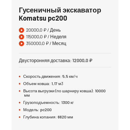
Гусеничный экскаватор
Komatsu pc200
20000,0
₽
/ День
115000,0
₽
/ Неделя
350000,0
₽
/ Месяц
Двусторонняя доставка
:
12000,0
₽
Скорость движения:
5,5
км/ч
Объем ковша:
1,17
м3
Высота выгрузки (по шарниру ковша):
10000
мм
Грузоподъемность:
1300
кг
Модель:
pc200
Глубина копания:
6620
мм