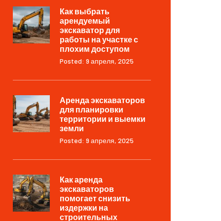
Как выбрать
арендуемый
экскаватор для
работы на участке с
плохим доступом
Posted: 9 апреля, 2025
Аренда экскаваторов
для планировки
территории и выемки
земли
Posted: 9 апреля, 2025
Как аренда
экскаваторов
помогает снизить
издержки на
строительных