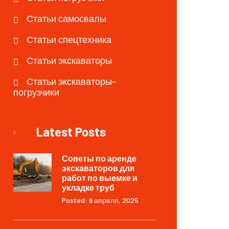
Статьи самосвалы
Статьи спецтехника
Статьи экскаваторы
Статьи экскаваторы-
погрузчики
Latest Posts
Советы по аренде
экскаваторов для
работ по выемке и
укладке труб
Posted: 9 апреля, 2025