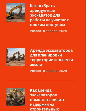
Как выбрать
арендуемый
экскаватор для
работы на участке с
плохим доступом
Posted: 9 апреля, 2025
Аренда экскаваторов
для планировки
территории и выемки
земли
Posted: 9 апреля, 2025
Как аренда
экскаваторов
помогает снизить
издержки на
строительных