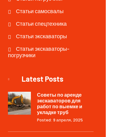
Статьи самосвалы
Статьи спецтехника
Статьи экскаваторы
Статьи экскаваторы-
погрузчики
Latest Posts
Советы по аренде
экскаваторов для
работ по выемке и
укладке труб
Posted: 9 апреля, 2025