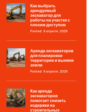
Как выбрать
арендуемый
экскаватор для
работы на участке с
плохим доступом
Posted: 9 апреля, 2025
Аренда экскаваторов
для планировки
территории и выемки
земли
Posted: 9 апреля, 2025
Как аренда
экскаваторов
помогает снизить
издержки на
строительных