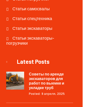
Статьи самосвалы
Статьи спецтехника
Статьи экскаваторы
Статьи экскаваторы-
погрузчики
Latest Posts
Советы по аренде
экскаваторов для
работ по выемке и
укладке труб
Posted: 9 апреля, 2025