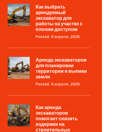
Как выбрать
арендуемый
экскаватор для
работы на участке с
плохим доступом
Posted: 9 апреля, 2025
Аренда экскаваторов
для планировки
территории и выемки
земли
Posted: 9 апреля, 2025
Как аренда
экскаваторов
помогает снизить
издержки на
строительных