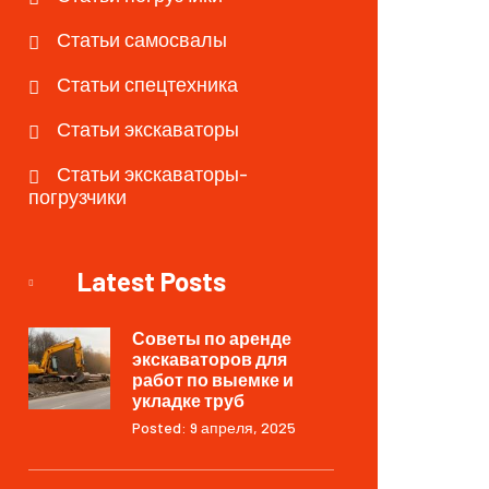
Статьи самосвалы
Статьи спецтехника
Статьи экскаваторы
Статьи экскаваторы-
погрузчики
Latest Posts
Советы по аренде
экскаваторов для
работ по выемке и
укладке труб
Posted: 9 апреля, 2025