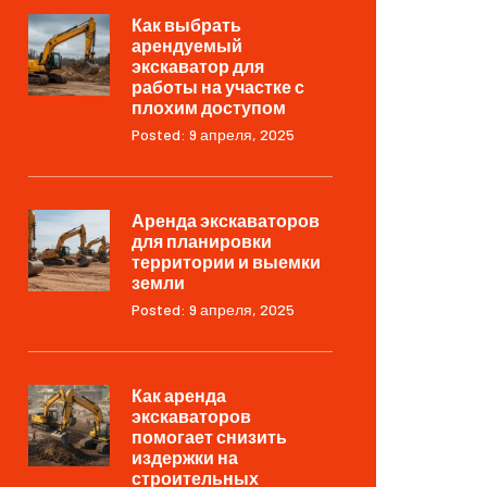
Как выбрать
арендуемый
экскаватор для
работы на участке с
плохим доступом
Posted: 9 апреля, 2025
Аренда экскаваторов
для планировки
территории и выемки
земли
Posted: 9 апреля, 2025
Как аренда
экскаваторов
помогает снизить
издержки на
строительных