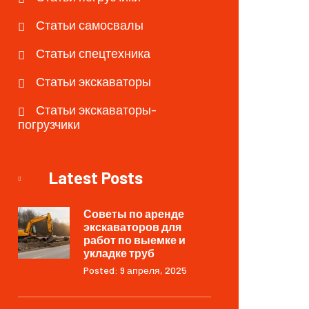
Статьи самосвалы
Статьи спецтехника
Статьи экскаваторы
Статьи экскаваторы-
погрузчики
Latest Posts
Советы по аренде
экскаваторов для
работ по выемке и
укладке труб
Posted: 9 апреля, 2025