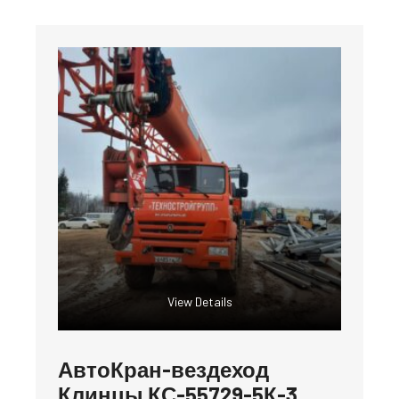
View Details
АвтоКран-вездеход
Клинцы КС-55729-5К-3