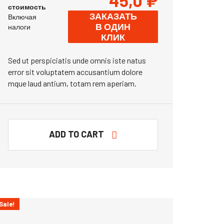
45,0
₽
стоимость
ЗАКАЗАТЬ
Включая
В ОДИН
налоги
КЛИК
Sed ut perspiciatis unde omnis iste natus
error sit voluptatem accusantium dolore
mque laud antium, totam rem aperiam.
ADD TO CART
Sale!